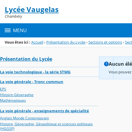
Panneau de gestion des cookies
Lycée Vaugelas
Menu de la rubrique
Contenu
Chambéry
MENU
Vous êtes ici :
Accueil
›
Présentation du Lycée
›
Sections et options
›
Sec
Présentation du Lycée
Aucun élém
La voie technologique - la série STMG
Vous pouvez 
La voie générale - Tronc commun
EPS
HIstoire-Géographie
Mathématiques
La voie générale - enseignements de spécialité
Anglais Monde Contemporain
Histoire, Géographie, Géopolitique et sciences politiques
(HGGSP)