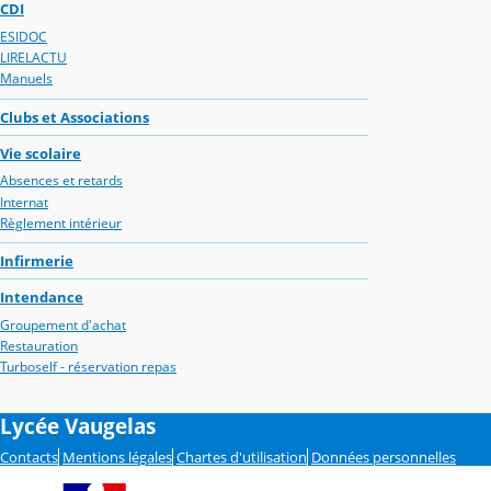
CDI
ESIDOC
LIRELACTU
Manuels
Clubs et Associations
Vie scolaire
Absences et retards
Internat
Règlement intérieur
Infirmerie
Intendance
Groupement d'achat
Restauration
Turboself - réservation repas
Lycée Vaugelas
Contacts
Mentions légales
Chartes d'utilisation
Données personnelles