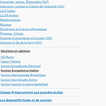
Humanités, lettres, Philosophie (HLP)
Littérature, Langue et Culture de l'antiquité (LCA)
LLCE Italien
LLCER Anglais
Mathématiques
Musique
Numérique et Science informatique
Physique - Chimie
Sciences Economiques et Sociales (SES)
Sciences et Vie de la Terre (SVT)
Sections et options
LV3 Russe
Option Théâtre
Section Européenne Allemand
Section Européenne Italien
Section Internationale Britannique
Section Sport-Etudes Aviron
Section Sportive Scolaire Basketball
Classes Préparatoires aux grandes écoles
Les dispositifs d'aide et de soutien