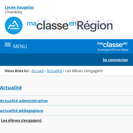
Panneau de gestion des cookies
Lycée Vaugelas
Menu de la rubrique
Contenu
Chambéry
MENU
Se connecter
Vous êtes ici :
Accueil
›
Actualité
›
Les élèves s'engagent
Actualité
Actualité administrative
actualité pédagogique
Les élèves s'engagent