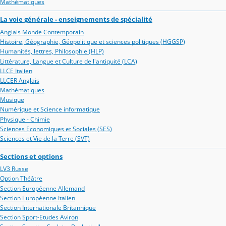
Mathématiques
La voie générale - enseignements de spécialité
Anglais Monde Contemporain
Histoire, Géographie, Géopolitique et sciences politiques (HGGSP)
Humanités, lettres, Philosophie (HLP)
Littérature, Langue et Culture de l'antiquité (LCA)
LLCE Italien
LLCER Anglais
Mathématiques
Musique
Numérique et Science informatique
Physique - Chimie
Sciences Economiques et Sociales (SES)
Sciences et Vie de la Terre (SVT)
Sections et options
LV3 Russe
Option Théâtre
Section Européenne Allemand
Section Européenne Italien
Section Internationale Britannique
Section Sport-Etudes Aviron