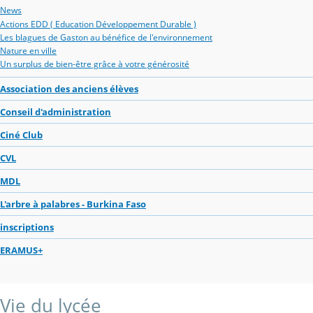
News
Actions EDD ( Education Développement Durable )
Les blagues de Gaston au bénéfice de l'environnement
Nature en ville
Un surplus de bien-être grâce à votre générosité
Association des anciens élèves
Conseil d'administration
Ciné Club
CVL
MDL
L'arbre à palabres - Burkina Faso
inscriptions
ERAMUS+
Vie du lycée