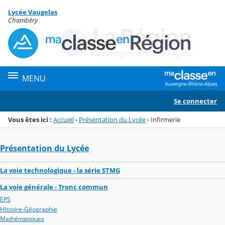
Panneau de gestion des cookies
Lycée Vaugelas
Menu de la rubrique
Contenu
Chambéry
MENU
Se connecter
Vous êtes ici :
Accueil
›
Présentation du Lycée
›
Infirmerie
Présentation du Lycée
La voie technologique - la série STMG
La voie générale - Tronc commun
EPS
HIstoire-Géographie
Mathématiques