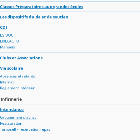
Classes Préparatoires aux grandes écoles
Les dispositifs d'aide et de soutien
CDI
ESIDOC
LIRELACTU
Manuels
Clubs et Associations
Vie scolaire
Absences et retards
Internat
Règlement intérieur
Infirmerie
Intendance
Groupement d'achat
Restauration
Turboself - réservation repas