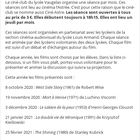
Le ciné-club du lycée Vaugelas organise une séance par mois. Ces
séances ont lieu au cinéma l'Astrée. C'est pour cette raison que le ciné-
club se nomme aussi Ciné-Astre.
Les séance sont ouvertes à tous
au prix de 3 €. Elles débutent toujours à 18h15. Elles ont lieu un
jeudi par mois
.
Ces séances sont organisées en partenariat avec les lycéens de la
section cinéma-audiovisuel du lycée Louis Armand. Chaque séance
est animée par des lycéens volontaires des deux lycées. Chaque film
est suivi d'un débat et d'échanges autour du film.
Chaque année, les films sont choisis par les élèves. Dans la liste ci-
dessous, si un film vous plaît, portez-vous volontaire pour le
présenter et animer la discussion qui suivra sa projection.
Cette année les films présentés sont :
8 octobre 2020 :
West Side Story
(1961) de Robert Wise
19 novembre 2020 :
Mort à Venise
(1971) de Luchino Visconti
3 décembre 2020 :
Le salaire de la peur
(1953) d'Henri Georges Clouzot
21 janvier 2021 :
La double vie de Véronique
(1991) de Krzysztof
Kieślowski
25 février 2021 :
The Shining
(1980) de Stanley Kubrick