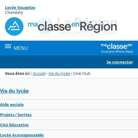
Panneau de gestion des cookies
Lycée Vaugelas
Menu de la rubrique
Contenu
Chambéry
MENU
Se connecter
Vous êtes ici :
Accueil
›
Vie du lycée
›
Ciné Club
Vie du lycée
Aide sociale
Projets / Sorties
Cité Educative
Lycée écoresponsable