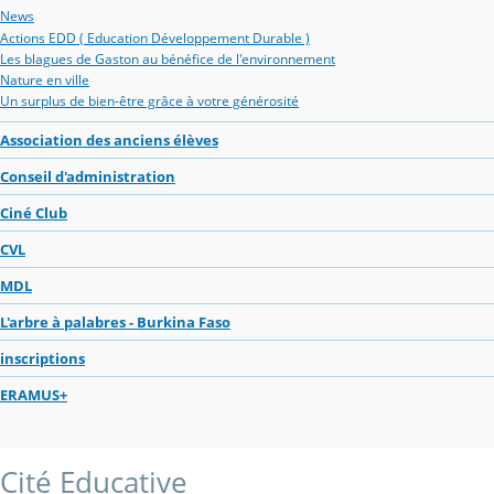
News
Actions EDD ( Education Développement Durable )
Les blagues de Gaston au bénéfice de l'environnement
Nature en ville
Un surplus de bien-être grâce à votre générosité
Association des anciens élèves
Conseil d'administration
Ciné Club
CVL
MDL
L'arbre à palabres - Burkina Faso
inscriptions
ERAMUS+
Cité Educative