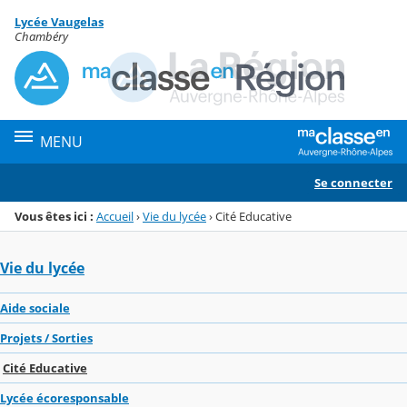
Panneau de gestion des cookies
Lycée Vaugelas
Menu de la rubrique
Contenu
Chambéry
MENU
Se connecter
Vous êtes ici :
Accueil
›
Vie du lycée
›
Cité Educative
Vie du lycée
Aide sociale
Projets / Sorties
Cité Educative
Lycée écoresponsable