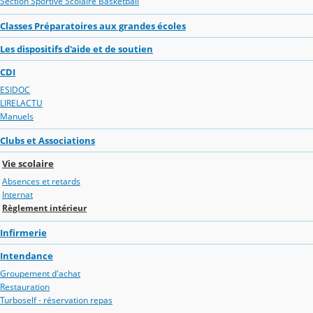
Section Sportive Scolaire Basketball
Classes Préparatoires aux grandes écoles
Les dispositifs d'aide et de soutien
CDI
ESIDOC
LIRELACTU
Manuels
Clubs et Associations
Vie scolaire
Absences et retards
Internat
Règlement intérieur
Infirmerie
Intendance
Groupement d'achat
Restauration
Turboself - réservation repas