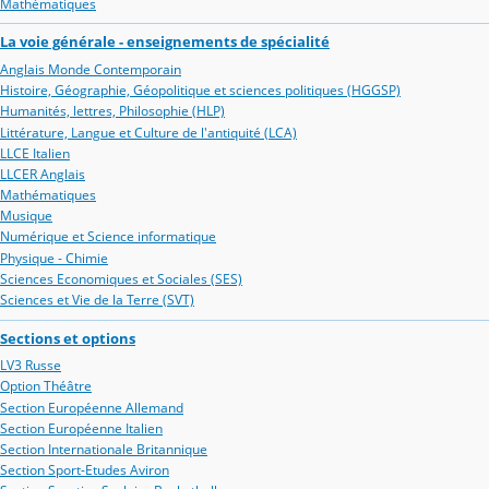
Mathématiques
La voie générale - enseignements de spécialité
Anglais Monde Contemporain
Histoire, Géographie, Géopolitique et sciences politiques (HGGSP)
Humanités, lettres, Philosophie (HLP)
Littérature, Langue et Culture de l'antiquité (LCA)
LLCE Italien
LLCER Anglais
Mathématiques
Musique
Numérique et Science informatique
Physique - Chimie
Sciences Economiques et Sociales (SES)
Sciences et Vie de la Terre (SVT)
Sections et options
LV3 Russe
Option Théâtre
Section Européenne Allemand
Section Européenne Italien
Section Internationale Britannique
Section Sport-Etudes Aviron