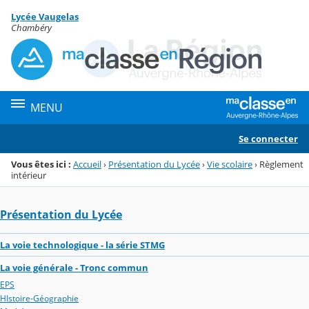
Panneau de gestion des cookies
Lycée Vaugelas
Menu de la rubrique
Contenu
Chambéry
MENU
Se connecter
Vous êtes ici :
Accueil
›
Présentation du Lycée
›
Vie scolaire
›
Règlement
intérieur
Présentation du Lycée
La voie technologique - la série STMG
La voie générale - Tronc commun
EPS
HIstoire-Géographie