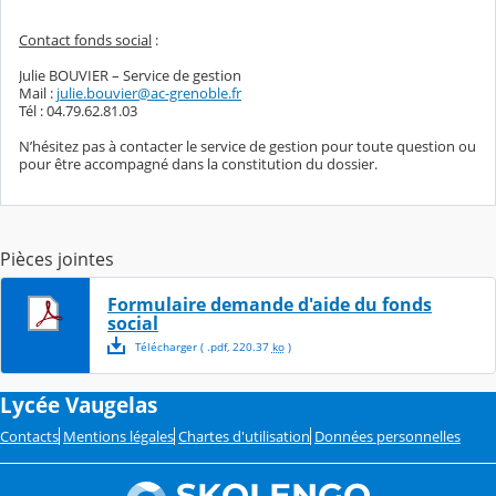
Contact fonds social
:
Julie BOUVIER – Service de gestion
Mail :
julie.bouvier@ac-grenoble.fr
Tél : 04.79.62.81.03
N’hésitez pas à contacter le service de gestion pour toute question ou
pour être accompagné dans la constitution du dossier.
Pièces jointes
Formulaire demande d'aide du fonds
social
Télécharger
( .
pdf
,
220.37
ko
)
Lycée Vaugelas
Contacts
Mentions légales
Chartes d'utilisation
Données personnelles