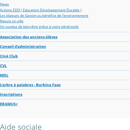
News
Actions EDD ( Education Développement Durable )
Les blagues de Gaston au bénéfice de l'environnement
Nature en ville
Un surplus de bien-être grâce à votre générosité
Association des anciens élèves
Conseil d'administration
Ciné Club
CVL
MDL
L'arbre à palabres - Burkina Faso
inscriptions
ERAMUS+
Aide sociale