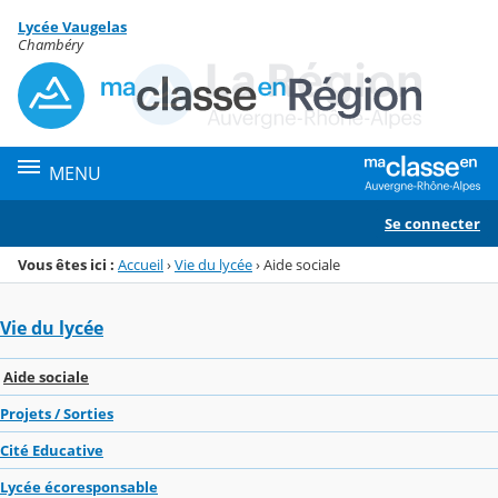
Panneau de gestion des cookies
Lycée Vaugelas
Menu de la rubrique
Contenu
Chambéry
MENU
Se connecter
Vous êtes ici :
Accueil
›
Vie du lycée
›
Aide sociale
Vie du lycée
Aide sociale
Projets / Sorties
Cité Educative
Lycée écoresponsable