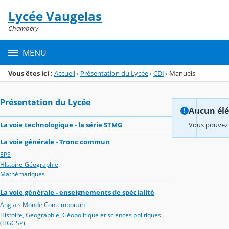
Panneau de gestion des cookies
Lycée Vaugelas
Menu de la rubrique
Contenu
Chambéry
MENU
Vous êtes ici :
Accueil
›
Présentation du Lycée
›
CDI
›
Manuels
Présentation du Lycée
Aucun élém
La voie technologique - la série STMG
Vous pouvez 
La voie générale - Tronc commun
EPS
HIstoire-Géographie
Mathématiques
La voie générale - enseignements de spécialité
Anglais Monde Contemporain
Histoire, Géographie, Géopolitique et sciences politiques
(HGGSP)