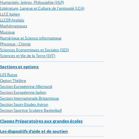
Humanités, lettres, Philosophie (HLP)
Littérature, Langue et Culture de l'antiquité (LCA)
LLCE Italien
LLCER Anglais
Mathématiques
Musique
Numérique et Science informatique
Physique - Chimie
Sciences Economiques et Sociales (SES)
Sciences et Vie de la Terre (SVT)
Sections et options
LV3 Russe
Option Théâtre
Section Européenne Allemand
Section Européenne Italien
Section Internationale Britannique
Section Sport-Etudes Aviron
Section Sportive Scolaire Basketball
Classes Préparatoires aux grandes écoles
Les dispositifs d'aide et de soutien