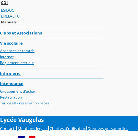
CDI
ESIDOC
LIRELACTU
Manuels
Clubs et Associations
Vie scolaire
Absences et retards
Internat
Règlement intérieur
Infirmerie
Intendance
Groupement d'achat
Restauration
Turboself - réservation repas
Lycée Vaugelas
Contacts
Mentions légales
Chartes d'utilisation
Données personnelles