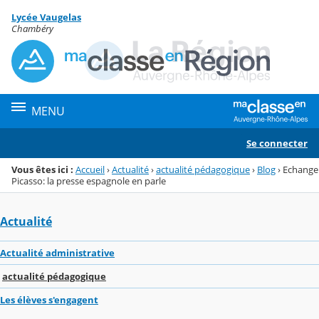
Panneau de gestion des cookies
Lycée Vaugelas
Menu de la rubrique
Contenu
Chambéry
MENU
Se connecter
Vous êtes ici :
Accueil
›
Actualité
›
actualité pédagogique
›
Blog
›
Echange
Picasso: la presse espagnole en parle
Actualité
Actualité administrative
actualité pédagogique
Les élèves s'engagent