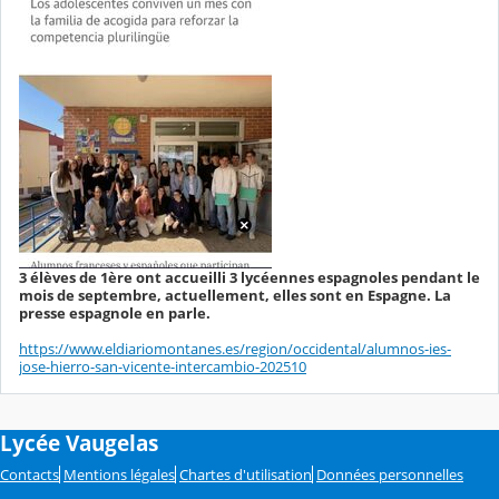
3 élèves de 1ère ont accueilli 3 lycéennes espagnoles pendant le
mois de septembre, actuellement, elles sont en Espagne. La
presse espagnole en parle.
https://www.eldiariomontanes.es/region/occidental/alumnos-ies-
jose-hierro-san-vicente-intercambio-202510
Lycée Vaugelas
Contacts
Mentions légales
Chartes d'utilisation
Données personnelles