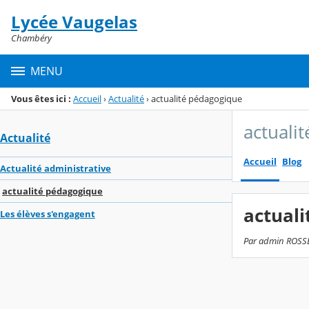
Panneau de gestion des cookies
Lycée Vaugelas
Menu de la rubrique
Contenu
Chambéry
MENU
Vous êtes ici :
Accueil
›
Actualité
›
actualité pédagogique
actuali
Actualité
Accueil
Blog
Actualité administrative
actualité pédagogique
actual
Les élèves s'engagent
Par admin ROSSET