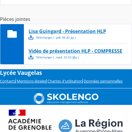
Pièces jointes
Lisa Guingard - Présentation HLP
Télécharger
( .
pdf
,
36.42
ko
)
Vidéo de présentation HLP - COMPRESSE
Télécharger
( .
mp4
,
22.02
Mo
)
Lycée Vaugelas
Contacts
Mentions légales
Chartes d'utilisation
Données personnelles