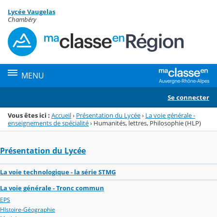
Panneau de gestion des cookies
Lycée Vaugelas
Menu de la rubrique
Contenu
Chambéry
MENU
Se connecter
Vous êtes ici :
Accueil
›
Présentation du Lycée
›
La voie générale -
enseignements de spécialité
›
Humanités, lettres, Philosophie (HLP)
Présentation du Lycée
La voie technologique - la série STMG
La voie générale - Tronc commun
EPS
HIstoire-Géographie