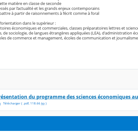
te matière en classe de seconde
és par l’actualité et les grands enjeux contemporains
re à partir de raisonnements à l’écrit comme à l’oral
’orientation dans le supérieur :
oires économiques et commerciales, classes préparatoires lettres et sciences
e, de sociologie, de langues étrangères appliquées (LEA), d'administration éc
écoles de commerce et management, écoles de communication et journalisme,
résentation du programme des sciences économiques au
Télécharger
( .
pdf
,
118.66
ko
)