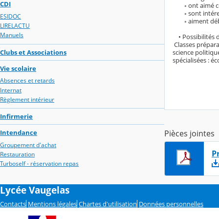
CDI
◦ ont aimé cet
◦ sont intéress
ESIDOC
◦ aiment débatt
LIRELACTU
Manuels
• Possibilités d
Classes préparat
Clubs et Associations
science politiqu
spécialisées : 
Vie scolaire
Absences et retards
Internat
Règlement intérieur
Infirmerie
Pièces jointes
Intendance
Groupement d'achat
P
Restauration
Turboself - réservation repas
Lycée Vaugelas
Contacts
Mentions légales
Chartes d'utilisation
Données personnelles