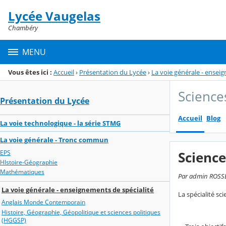
Panneau de gestion des cookies
Lycée Vaugelas
Menu de la rubrique
Contenu
Chambéry
MENU
Vous êtes ici :
Accueil
›
Présentation du Lycée
›
La voie générale - ensei
Science
Présentation du Lycée
Accueil
Blog
La voie technologique - la série STMG
La voie générale - Tronc commun
EPS
Science
HIstoire-Géographie
Mathématiques
Par admin ROSSET
La voie générale - enseignements de spécialité
La spécialité s
Anglais Monde Contemporain
Histoire, Géographie, Géopolitique et sciences politiques
(HGGSP)