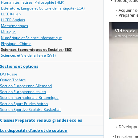
• Trois objectifs
Humanités, lettres, Philosophie (HLP)
Littérature, Langue et Culture de l'antiquité (LCA)
◦ Acquérir des 
LLCE Italien
◦ Préparer les é
LLCER Anglais
Mathématiques
Musique
Numérique et Science informatique
Physique - Chimie
Sciences Economiques et Sociales (SES)
Sciences et Vie de la Terre (SVT)
Sections et options
LV3 Russe
Option Théâtre
Section Européenne Allemand
Section Européenne Italien
Section Internationale Britannique
Section Sport-Etudes Aviron
Section Sportive Scolaire Basketball
Classes Préparatoires aux grandes écoles
◦ Développer la
Les dispositifs d'aide et de soutien
• L’enseignemen