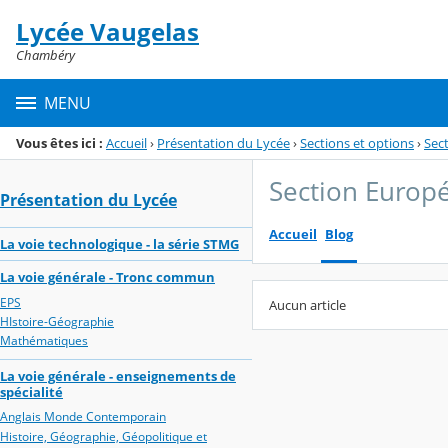
Panneau de gestion des cookies
Lycée Vaugelas
Menu de la rubrique
Contenu
Chambéry
MENU
Vous êtes ici :
Accueil
›
Présentation du Lycée
›
Sections et options
›
Sec
Section Europé
Présentation du Lycée
Accueil
Blog
La voie technologique - la série STMG
La voie générale - Tronc commun
EPS
Aucun article
HIstoire-Géographie
Mathématiques
La voie générale - enseignements de
spécialité
Anglais Monde Contemporain
Histoire, Géographie, Géopolitique et