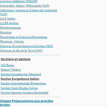
sciences politiques (HGGSP)
Humanités, lettres, Philosophie (HLP)
Littérature, Langue et Culture de l'antiquité
(LCA)
LLCE Italien
LLCER Anglais
Mathématiques
Musique
Numérique et Science informatique
Physique - Chimie
Sciences Economiques et Sociales (SES)
Sciences et Vie de la Terre (SVT)
Sections et options
LV3 Russe
Option Théâtre
Section Européenne Allemand
Section Européenne Italien
Section Internationale Britannique
Section Sport-Etudes Aviron
Section Sportive Scolaire Basketball
Classes Préparatoires aux grandes
écoles