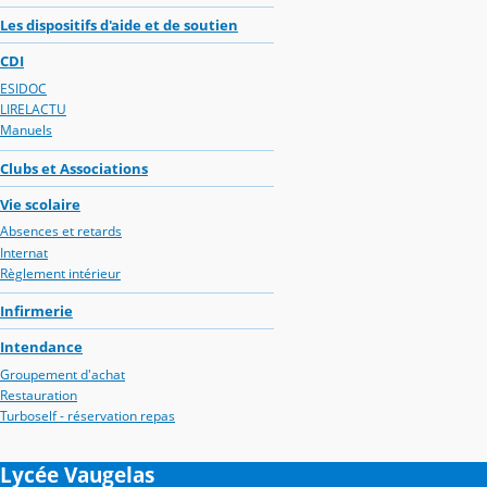
Les dispositifs d'aide et de soutien
CDI
ESIDOC
LIRELACTU
Manuels
Clubs et Associations
Vie scolaire
Absences et retards
Internat
Règlement intérieur
Infirmerie
Intendance
Groupement d'achat
Restauration
Turboself - réservation repas
Lycée Vaugelas