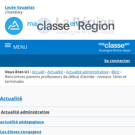
Panneau de gestion des cookies
Lycée Vaugelas
Menu de la rubrique
Contenu
Chambéry
MENU
Se connecter
Vous êtes ici :
Accueil
›
Actualité
›
Actualité administrative
›
Blog
›
Rencontres parents professeurs de début d'année - niveaux 1ères et
terminales
Actualité
Actualité administrative
actualité pédagogique
Les élèves s'engagent