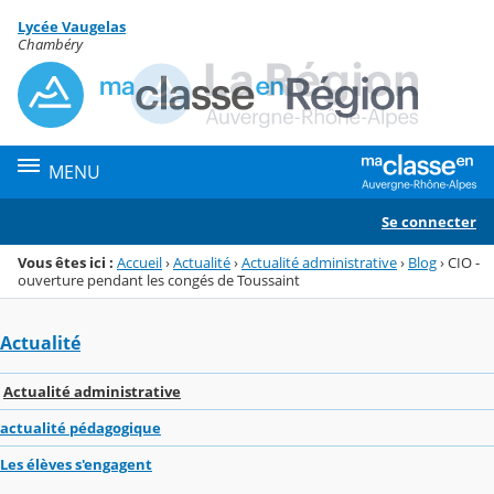
Panneau de gestion des cookies
Lycée Vaugelas
Menu de la rubrique
Contenu
Chambéry
MENU
Se connecter
Vous êtes ici :
Accueil
›
Actualité
›
Actualité administrative
›
Blog
›
CIO -
ouverture pendant les congés de Toussaint
Actualité
Actualité administrative
actualité pédagogique
Les élèves s'engagent