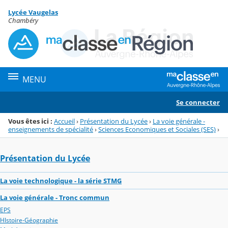
Panneau de gestion des cookies
Lycée Vaugelas
Menu de la rubrique
Contenu
Chambéry
MENU
Se connecter
Vous êtes ici :
Accueil
›
Présentation du Lycée
›
La voie générale -
enseignements de spécialité
›
Sciences Economiques et Sociales (SES)
›
Présentation du Lycée
La voie technologique - la série STMG
La voie générale - Tronc commun
EPS
HIstoire-Géographie