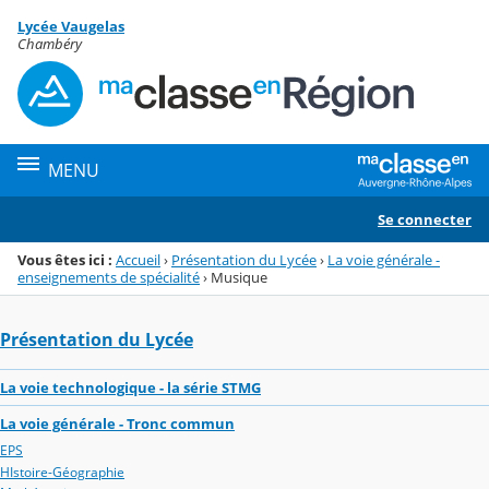
Panneau de gestion des cookies
Lycée Vaugelas
Menu de la rubrique
Contenu
Chambéry
MENU
Se connecter
Vous êtes ici :
Accueil
›
Présentation du Lycée
›
La voie générale -
enseignements de spécialité
›
Musique
Présentation du Lycée
La voie technologique - la série STMG
La voie générale - Tronc commun
EPS
HIstoire-Géographie