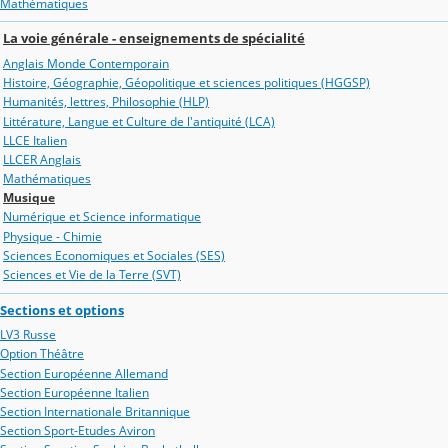
Mathématiques
La voie générale - enseignements de spécialité
Anglais Monde Contemporain
Histoire, Géographie, Géopolitique et sciences politiques (HGGSP)
Humanités, lettres, Philosophie (HLP)
Littérature, Langue et Culture de l'antiquité (LCA)
LLCE Italien
LLCER Anglais
Mathématiques
Musique
Numérique et Science informatique
Physique - Chimie
Sciences Economiques et Sociales (SES)
Sciences et Vie de la Terre (SVT)
Sections et options
LV3 Russe
Option Théâtre
Section Européenne Allemand
Section Européenne Italien
Section Internationale Britannique
Section Sport-Etudes Aviron