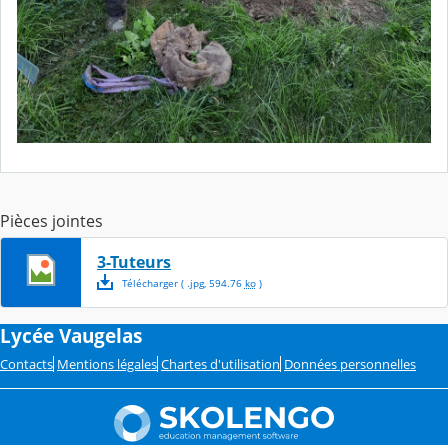
Pièces jointes
3-Tuteurs
Télécharger
( .
jpg
,
594.76
ko
)
Lycée Vaugelas
Contacts
Mentions légales
Chartes d'utilisation
Données personnelles