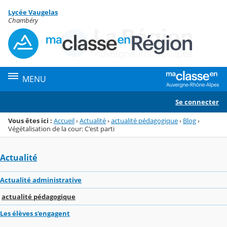
Panneau de gestion des cookies
Lycée Vaugelas
Menu de la rubrique
Contenu
Chambéry
MENU
Se connecter
Vous êtes ici :
Accueil
›
Actualité
›
actualité pédagogique
›
Blog
›
Végétalisation de la cour: C'est parti
Actualité
Actualité administrative
actualité pédagogique
Les élèves s'engagent