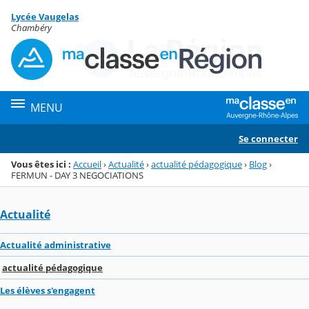
Panneau de gestion des cookies
Lycée Vaugelas
Menu de la rubrique
Contenu
Chambéry
MENU
Se connecter
Vous êtes ici :
Accueil
›
Actualité
›
actualité pédagogique
›
Blog
›
FERMUN - DAY 3 NEGOCIATIONS
Actualité
Actualité administrative
actualité pédagogique
Les élèves s'engagent