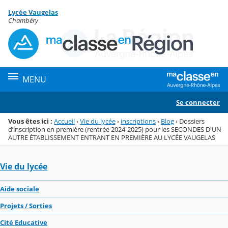
Panneau de gestion des cookies
Lycée Vaugelas
Menu de la rubrique
Contenu
Chambéry
MENU
Se connecter
Vous êtes ici :
Accueil
›
Vie du lycée
›
inscriptions
›
Blog
›
Dossiers
d’inscription en première (rentrée 2024-2025) pour les SECONDES D'UN
AUTRE ÉTABLISSEMENT ENTRANT EN PREMIÈRE AU LYCÉE VAUGELAS
Vie du lycée
Aide sociale
Projets / Sorties
Cité Educative