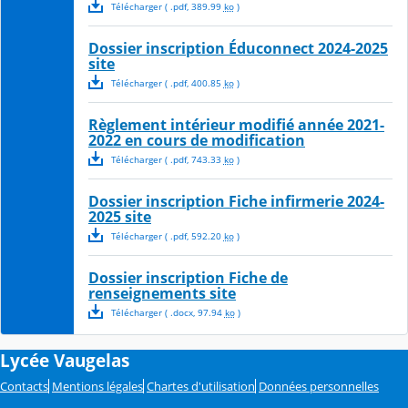
Télécharger
( .
pdf
,
389.99
ko
)
Dossier inscription Éduconnect 2024-2025
site
Télécharger
( .
pdf
,
400.85
ko
)
Règlement intérieur modifié année 2021-
2022 en cours de modification
Télécharger
( .
pdf
,
743.33
ko
)
Dossier inscription Fiche infirmerie 2024-
2025 site
Télécharger
( .
pdf
,
592.20
ko
)
Dossier inscription Fiche de
renseignements site
Télécharger
( .
docx
,
97.94
ko
)
Lycée Vaugelas
Contacts
Mentions légales
Chartes d'utilisation
Données personnelles