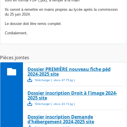
sont en format PDF (.pdf), à remplir à la main.
Ils seront à remettre en mains propres au lycée après la commission
du 25 juin 2024.
Le dossier doit être remis complet.
Cordialement,
Pièces jointes
Dossier PREMIÈRE nouveau fiche péd
2024-2025 site
Télécharger
( .
docx
,
47.79
ko
)
Dossier inscription Droit à l'image 2024-
2025 site
Télécharger
( .
docx
,
43.15
ko
)
Dossier inscription Demande
d'hébergement 2024-2025 site