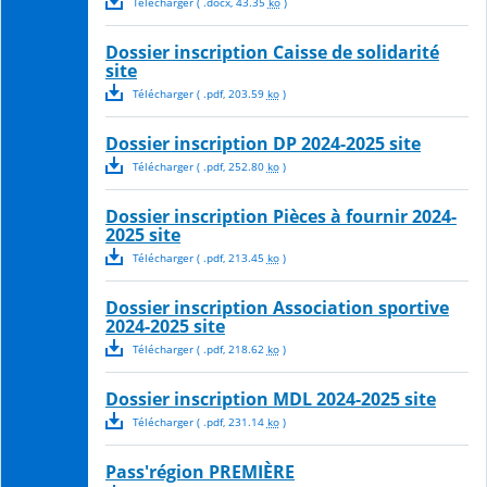
Télécharger
( .
docx
,
43.35
ko
)
Dossier inscription Caisse de solidarité
site
Télécharger
( .
pdf
,
203.59
ko
)
Dossier inscription DP 2024-2025 site
Télécharger
( .
pdf
,
252.80
ko
)
Dossier inscription Pièces à fournir 2024-
2025 site
Télécharger
( .
pdf
,
213.45
ko
)
Dossier inscription Association sportive
2024-2025 site
Télécharger
( .
pdf
,
218.62
ko
)
Dossier inscription MDL 2024-2025 site
Télécharger
( .
pdf
,
231.14
ko
)
Pass'région PREMIÈRE