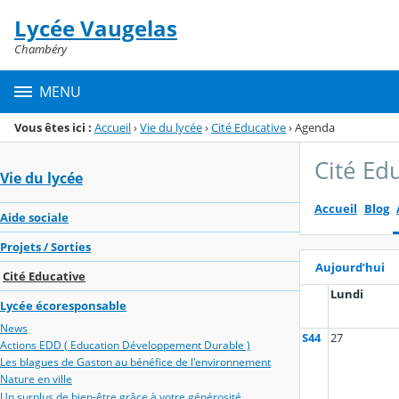
Panneau de gestion des cookies
Lycée Vaugelas
Menu de la rubrique
Contenu
Chambéry
MENU
Vous êtes ici :
Accueil
›
Vie du lycée
›
Cité Educative
›
Agenda
Cité Ed
Vie du lycée
Accueil
Blog
Aide sociale
Projets / Sorties
Aujourd’hui
Cité Educative
Lundi
Lycée écoresponsable
News
S44
27
Actions EDD ( Education Développement Durable )
Les blagues de Gaston au bénéfice de l'environnement
Nature en ville
Un surplus de bien-être grâce à votre générosité