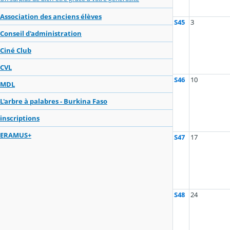
Association des anciens élèves
S45
3
Conseil d'administration
Ciné Club
CVL
S46
10
MDL
L'arbre à palabres - Burkina Faso
inscriptions
ERAMUS+
S47
17
S48
24