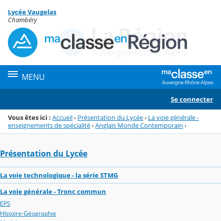
Panneau de gestion des cookies
Lycée Vaugelas
Menu de la rubrique
Contenu
Chambéry
MENU
Se connecter
Vous êtes ici :
Accueil
›
Présentation du Lycée
›
La voie générale -
enseignements de spécialité
›
Anglais Monde Contemporain
›
Présentation du Lycée
La voie technologique - la série STMG
La voie générale - Tronc commun
EPS
HIstoire-Géographie