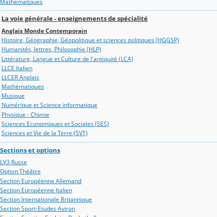
Mathématiques
La voie générale - enseignements de spécialité
Anglais Monde Contemporain
Histoire, Géographie, Géopolitique et sciences politiques (HGGSP)
Humanités, lettres, Philosophie (HLP)
Littérature, Langue et Culture de l'antiquité (LCA)
LLCE Italien
LLCER Anglais
Mathématiques
Musique
Numérique et Science informatique
Physique - Chimie
Sciences Economiques et Sociales (SES)
Sciences et Vie de la Terre (SVT)
Sections et options
LV3 Russe
Option Théâtre
Section Européenne Allemand
Section Européenne Italien
Section Internationale Britannique
Section Sport-Etudes Aviron